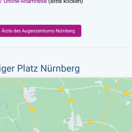
 / Online-Anamnese
(Bitte klicken)
d Ärzte des Augenzentrums Nürnberg
iger Platz Nürnberg